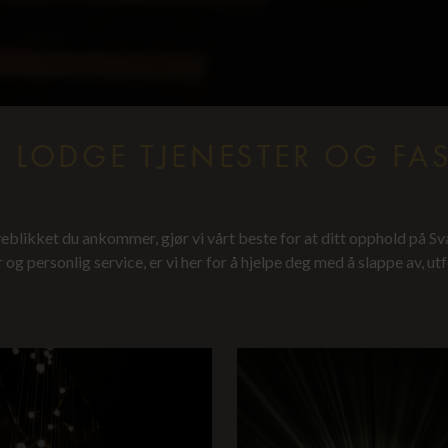
 LODGE TJENESTER OG FASI
eblikket du ankommer, gjør vi vårt beste for at ditt opphold på S
 og personlig service, er vi her for å hjelpe deg med å slappe av, u