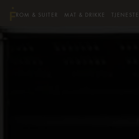
ROM & SUITER
MAT & DRIKKE
TJENESTE