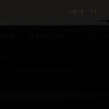
NO
/
NOK