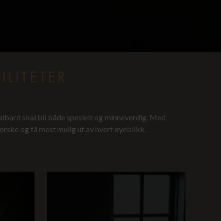
LITETER
valbard skal bli både spesielt og minneverdig. Med
tforske og få mest mulig ut av hvert øyeblikk.