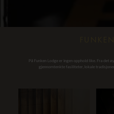
FUNKEN
På Funken Lodge er ingen opphold like. Fra det øy
gjennomtenkte fasiliteter, lokale tradisjoner