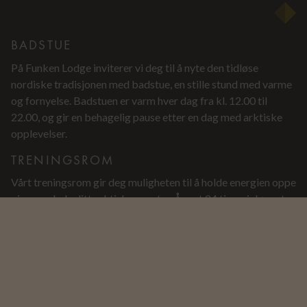
BADSTUE
På Funken Lodge inviterer vi deg til å nyte den tidløse
nordiske tradisjonen med badstue, en stille stund med varme
og fornyelse. Badstuen er varm hver dag fra kl. 12.00 til
22.00, og gir en behagelig pause etter en dag med arktiske
opplevelser.
TRENINGSROM
Vårt treningsrom gir deg muligheten til å holde energien oppe
gjennom hele ditt arktiske eventyr. Åpent 24 timer i døgnet
og utstyrt med:
Tredemølle, romaskin og ergometersykkel for
kondisjon
Benkpress, trappemaskin og multigym for
styrketrening