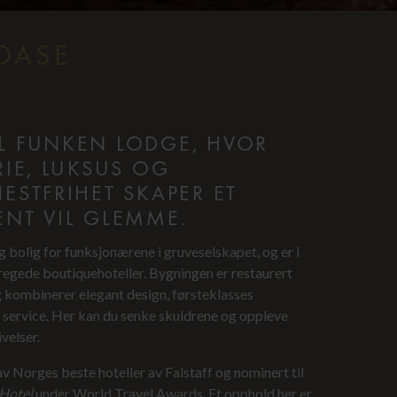
OASE
L FUNKEN LODGE, HVOR
RIE, LUKSUS OG
ESTFRIHET SKAPER ET
ENT VIL GLEMME.
 bolig for funksjonærene i gruveselskapet, og er i
egede boutiquehoteller. Bygningen er restaurert
g kombinerer elegant design, førsteklasses
 service. Her kan du senke skuldrene og oppleve
velser.
av Norges beste hoteller av Falstaff og nominert til
Hotel
under World Travel Awards. Et opphold her er