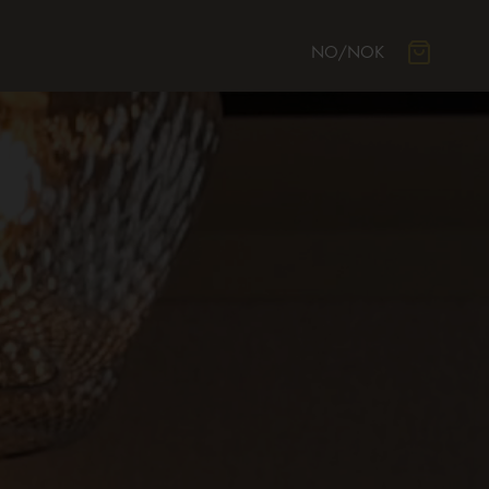
NO
/
NOK