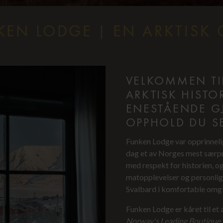
KEN LODGE | EN ARKTISK 
VELKOMMEN TI
ARKTISK HISTO
ENESTÅENDE GJ
OPPHOLD DU S
Funken Lodge var opprinnelig
dag et av Norges mest særpr
med respekt for historien, o
matopplevelser og personlig
Svalbard i komfortable omgi
Funken Lodge er kåret til et 
Norway's Leading Boutique 