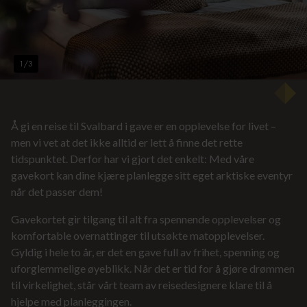
1
/
3
Å gi en reise til Svalbard i gave er en opplevelse for livet –
men vi vet at det ikke alltid er lett å finne det rette
tidspunktet. Derfor har vi gjort det enkelt: Med våre
gavekort kan dine kjære planlegge sitt eget arktiske eventyr
når det passer dem!
Gavekortet gir tilgang til alt fra spennende opplevelser og
komfortable overnattinger til utsøkte matopplevelser.
Gyldig i hele to år, er det en gave full av frihet, spenning og
uforglemmelige øyeblikk. Når det er tid for å gjøre drømmen
til virkelighet, står vårt team av reisedesignere klare til å
hjelpe med planleggingen.