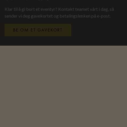
Klar til å gi bort et eventyr? Kontakt teamet vårt i dag, så
sender vi deg gavekortet og betalingslenken på e-post.
BE OM ET GAVEKORT
GAVEKORT: VILKÅR OG BETINGELSER
Gavekortet er gyldig i to år fra kjøpsdato og kan kun
brukes til bestillinger gjennom vårt dedikerte team av
Travel Designers.
Gavekortet kan brukes til Hurtigruten Svalbard-
aktiviteter og utflukter, samt måltider på:
Funktionærmessen Restaurant
Restaurant Nansen
Huset