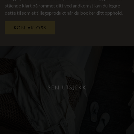
stående klart på rommet ditt ved andkomst kan du legge
dette til som et tillegsprodukt når du booker ditt opphold.
KONTAK OSS
SEN UTSJEKK