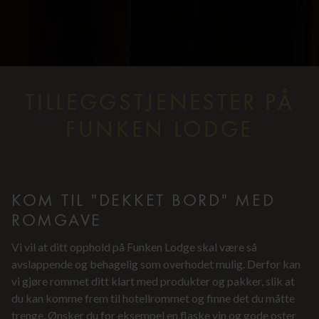
TILLEGGSTJENESTER PÅ
FUNKEN LODGE
KOM TIL "DEKKET BORD" MED
ROMGAVE
Vi vil at ditt opphold på Funken Lodge skal være så
avslappende og behagelig som overhodet mulig. Derfor kan
vi gjøre rommet ditt klart med produkter og pakker, slik at
du kan komme frem til hotellrommet og finne det du måtte
trenge. Ønsker du for eksempel en flaske vin og gode oster