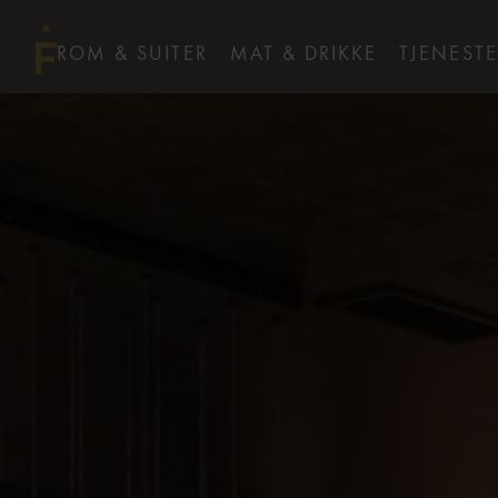
ROM & SUITER
MAT & DRIKKE
TJENESTE