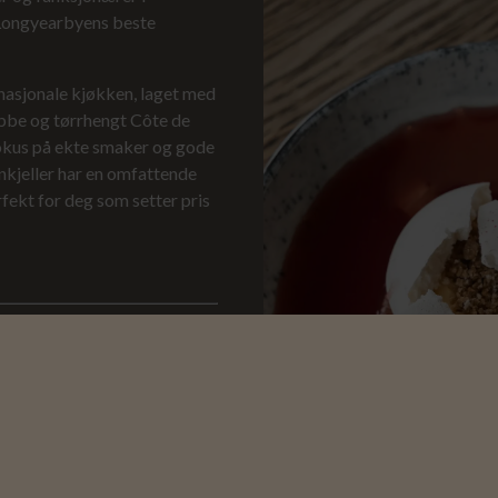
v Longyearbyens beste
rnasjonale kjøkken, laget med
abbe og tørrhengt Côte de
fokus på ekte smaker og gode
inkjeller har en omfattende
fekt for deg som setter pris
e møte er kl. 22.45