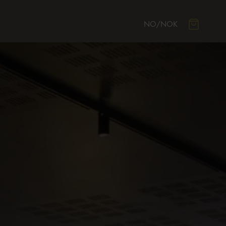
NO
/
NOK