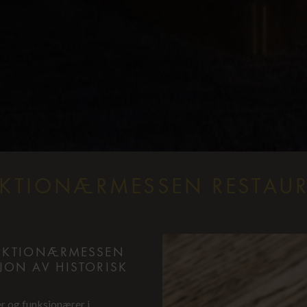
KTIONÆRMESSEN RESTAU
UNKTIONÆRMESSEN
JON AV HISTORISK
er og funksjonærer i