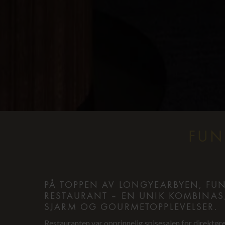
FUN
PÅ TOPPEN AV LONGYEARBYEN, F
RESTAURANT – EN UNIK KOMBINAS
SJARM OG GOURMETOPPLEVELSER.
Restauranten var opprinnelig spisesalen for direktør