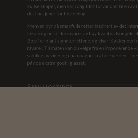
kullselskapet, men har i dag blitt forvandlet til en a
destinasjoner for fine dining.
Menyen byr på smakfulle retter inspirert av det inte
lokale og nordiske råvarer av høy kvalitet. Kongekr
Bœuf er blant signaturrettene, og viser kjøkkenets 
råvarer. Til maten kan du velge fra en imponerende v
samling av viner og champagner fra hele verden, – per
på noe ekstra godt i glasset.
ÅPNINGSTIDER
Middag:
18:00 - 23:00, Man-Søn
Vær oppmerksom på at åpningstidene kan endres. Sist
RESERVER BORD